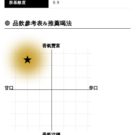
0.9
胺基酸度
品飲參考表&推薦喝法
香氣豐富
甘口
辛口
香氣沈穩