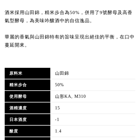
酒米採用山田錦，精米歩合為50%，併用了9號酵母及高香
氣型酵母，為美味吟釀酒中的自信逸品。
華麗的香氣與山田錦特有的旨味呈現出絕佳的平衡，在口中
蔓延開來。
山田錦
原料米
50%
精米步合
山形KA, M310
使用酵母
15
酒精濃度
-1
日本酒度
1.4
酸度