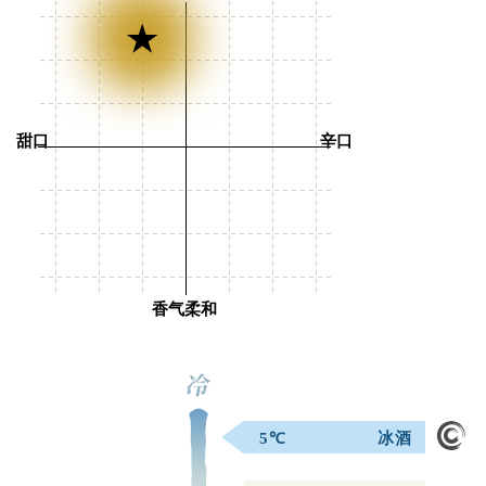
甜口
辛口
香气柔和
5℃
冰酒