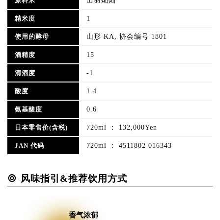
出羽灿灿
原料米
1
精米度
山形 KA, 协会编号 1801
使用的酵母
15
酒精度
-1
清酒度
1.4
酸度
0.6
氨基酸度
720ml ： 132,000Yen
日本零售价(含税)
720ml ： 4511802 016343
JAN 代码
风味指引&推荐饮用方式
香气浓郁