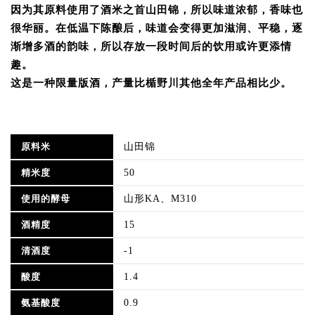
因为其原料使用了酒米之首山田锦，所以味道浓郁，香味也
很华丽。在低温下陈酿后，味道会变得更加滋润、平稳，逐
渐增多酒的韵味，所以存放一段时间后的饮用或许更添情
趣。
这是一种限量版酒，产量比楯野川其他全年产品相比少。
山田锦
原料米
50
精米度
山形KA、M310
使用的酵母
15
酒精度
-1
清酒度
1.4
酸度
0.9
氨基酸度