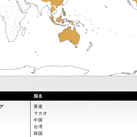
国名
香港
ア
マカオ
中国
台湾
韓国