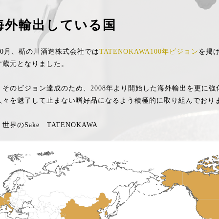
海外輸出している国
年10月、楯の川酒造株式会社では
TATENOKAWA100年ビジョン
を掲
す蔵元となりました。
、そのビジョン達成のため、2008年より開始した海外輸出を更に強
人々を魅了して止まない嗜好品になるよう積極的に取り組んでおり
世界のSake TATENOKAWA