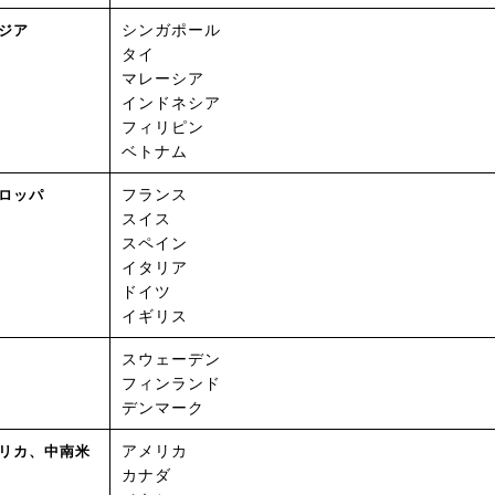
シンガポール
ジア
タイ
マレーシア
インドネシア
フィリピン
ベトナム
フランス
ロッパ
スイス
スペイン
イタリア
ドイツ
イギリス
スウェーデン
フィンランド
デンマーク
アメリカ
リカ、中南米
カナダ