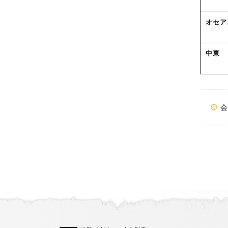
オセア
中東
会