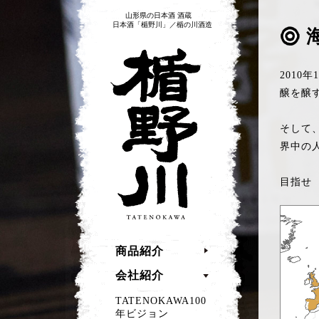
山形県の日本酒 酒蔵
日本酒「楯野川」／楯の川酒造
楯野川
2010
醸を醸
そして
界中の
目指せ 
商品紹介
会社紹介
TATENOKAWA100
年ビジョン